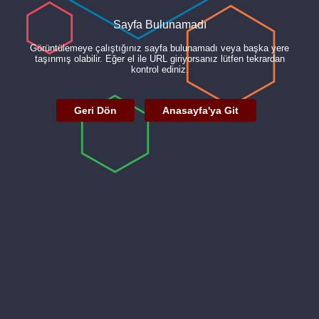
Sayfa Bulunamadı
Görüntülemeye çalıştığınız sayfa bulunamadı veya başka yere
taşınmış olabilir. Eğer el ile URL giriyorsanız lütfen tekrardan
kontrol ediniz.
Geri Dön
Anasayfa'ya Git