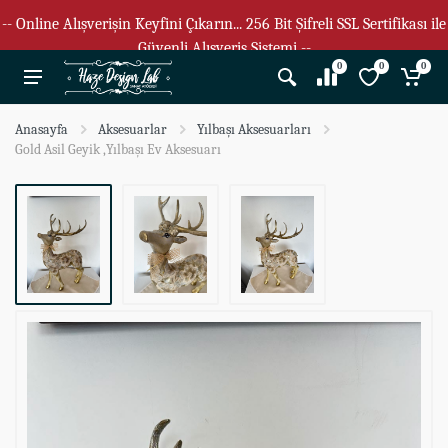
-- Online Alışverişin Keyfini Çıkarın... 256 Bit Şifreli SSL Sertifikası ile
Güvenli Alışveriş Sistemi --
0
0
0
Anasayfa
Aksesuarlar
Yılbaşı Aksesuarları
Gold Asil Geyik ,Yılbaşı Ev Aksesuarı