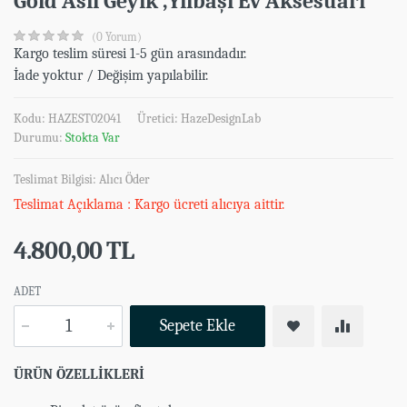
Gold Asil Geyik ,Yılbaşı Ev Aksesuarı
(0 Yorum)
Kargo teslim süresi 1-5 gün arasındadır.
İade yoktur / Değişim yapılabilir.
Kodu: HAZEST02041
Üretici:
HazeDesignLab
Durumu:
Stokta Var
Teslimat Bilgisi: Alıcı Öder
Teslimat Açıklama : Kargo ücreti alıcıya aittir.
4.800,00 TL
ADET
Sepete Ekle
ÜRÜN ÖZELLİKLERİ