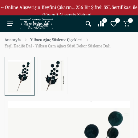
-- Online Alışverişin Keyfini Çıkarın... 256 Bit Şifreli SSL Sertifikası ile
Güvenli Alışveriş Sistemi --
0
0
0
Anasayfa
Yılbaşı Ağaç Süsleme Çiçekleri
Yeşil Kadife Dal - Yılbaşı Çam Ağacı Süsü,Dekor Süsleme Dalı