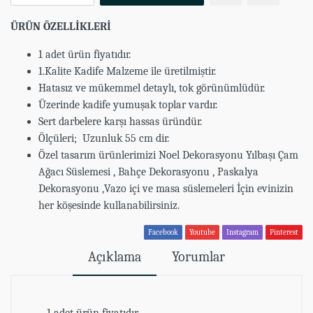
ÜRÜN ÖZELLİKLERİ
1 adet ürün fiyatıdır.
1.Kalite Kadife Malzeme ile üretilmiştir.
Hatasız ve mükemmel detaylı, tok görünümlüdür.
Üzerinde kadife yumuşak toplar vardır.
Sert darbelere karşı hassas üründür.
Ölçüleri; Uzunluk 55 cm dir.
Özel tasarım ürünlerimizi Noel Dekorasyonu Yılbaşı Çam
Ağacı Süslemesi , Bahçe Dekorasyonu , Paskalya
Dekorasyonu ,Vazo içi ve masa süslemeleri İçin evinizin
her köşesinde kullanabilirsiniz.
Facebook
Youtube
Instagram
Pinterest
Açıklama
Yorumlar
1 adet ürün fiyatıdır.