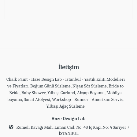
Müşteri Yorumları (0)
Müşteri yorumu bulunamadı. (Yorum yapmak
için giriş yapmalısınız.
Giriş yapmak için
tıklayın
)
İletişim
Chalk Paint - Haze Design Lab - İstanbul - Yastık Kılıfı Modelleri
ve Fiyatları, Doğum Günü Süsleme, Nişan Söz Süsleme, Bride to
Bride, Baby Shower, Yılbaşı Garland, Ahşap Boyama, Mobilya
boyama, Sanat Atölyesi, Workshop - Runner - Amerikan Servis,
Yılbaşı Ağaç Süsleme
Haze Design Lab
Rumeli Kavağı Mah. Liman Cad. No: 48 İç Kapı No: 4 Sarıyer /
İSTANBUL