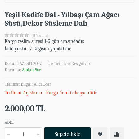
Yeşil Kadife Dal - Yılbaşı Çam Ağacı
Süsü,Dekor Süsleme Dalı
(0 Yorum)
Kargo teslim süresi 1-5 gün arasındadır.
İade yoktur / Değişim yapılabilir.
Kodu: HAZEST02057
Üretici:
HazeDesignLab
Durumu:
Stokta Var
Teslimat Bilgisi: Alıcı Öder
Teslimat Açıklama : Kargo ücreti alıcıya aittir.
2.000,00 TL
ADET
Sepete Ekle