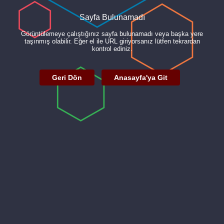
Sayfa Bulunamadı
Görüntülemeye çalıştığınız sayfa bulunamadı veya başka yere
taşınmış olabilir. Eğer el ile URL giriyorsanız lütfen tekrardan
kontrol ediniz.
Geri Dön
Anasayfa'ya Git