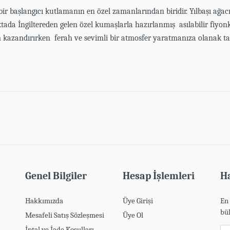
i bir başlangıcı kutlamanın en özel zamanlarından biridir. Yılbaşı ağa
ktada İngiltereden gelen özel kumaşlarla hazırlanmış asılabilir fiyonk 
m kazandırırken ferah ve sevimli bir atmosfer yaratmanıza olanak ta
 için giriş yapmalısınız.
Giriş yapmak için tıklayın
)
Genel Bilgiler
Hesap İşlemleri
Ha
Hakkımızda
Üye Girişi
En 
bül
Mesafeli Satış Sözleşmesi
Üye Ol
İptal ve İade Koşulları