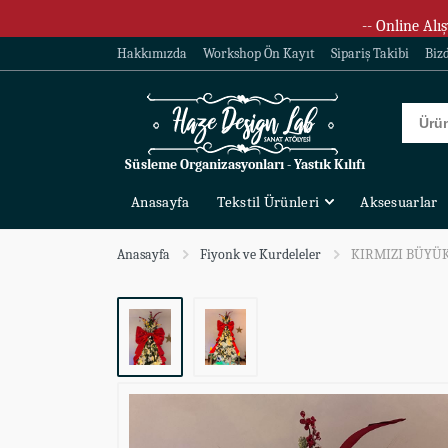
-- Online Alış
Hakkımızda
Workshop Ön Kayıt
Sipariş Takibi
Biz
Süsleme Organizasyonları - Yastık Kılıfı
Anasayfa
Tekstil Ürünleri
Aksesuarlar
Anasayfa
Fiyonk ve Kurdeleler
KIRMIZI BÜYÜ