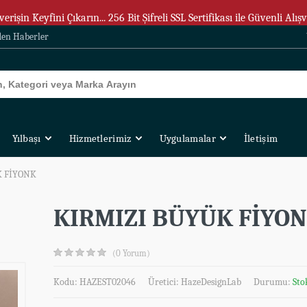
verişin Keyfini Çıkarın... 256 Bit Şifreli SSL Sertifikası ile Güvenli Alışv
den Haberler
Yılbaşı
Hizmetlerimiz
Uygulamalar
İletişim
K FİYONK
KIRMIZI BÜYÜK FİYO
(0 Yorum)
Kodu: HAZEST02046
Üretici:
HazeDesignLab
Durumu:
Sto