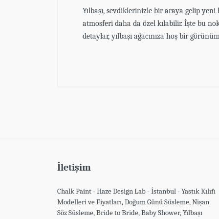
Yılbaşı, sevdiklerinizle bir araya gelip yen
atmosferi daha da özel kılabilir. İşte bu no
detaylar, yılbaşı ağacınıza hoş bir görünü
Müşteri Yorumları (0)
Müşteri yorumu bulunamadı. (Yorum yapmak
İletişim
Chalk Paint - Haze Design Lab - İstanbul - Yastık Kılıfı
Modelleri ve Fiyatları, Doğum Günü Süsleme, Nişan
Söz Süsleme, Bride to Bride, Baby Shower, Yılbaşı