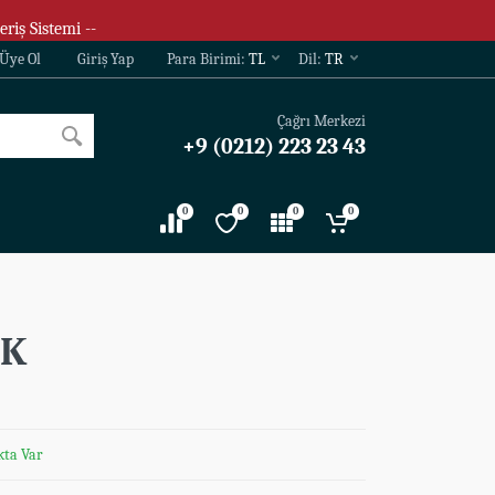
eriş Sistemi --
Üye Ol
Giriş Yap
Para Birimi:
TL
Dil:
TR
Çağrı Merkezi
+9 (0212) 223 23 43
0
0
0
0
NK
kta Var