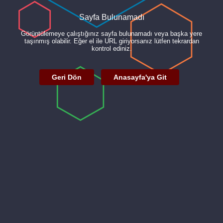
Sayfa Bulunamadı
Görüntülemeye çalıştığınız sayfa bulunamadı veya başka yere
taşınmış olabilir. Eğer el ile URL giriyorsanız lütfen tekrardan
kontrol ediniz.
Geri Dön
Anasayfa'ya Git