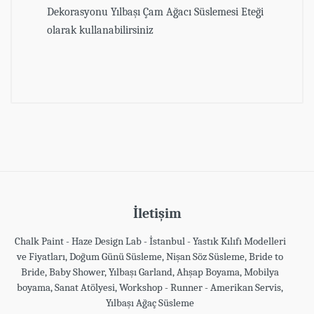
Dekorasyonu Yılbaşı Çam Ağacı Süslemesi Eteği
olarak kullanabilirsiniz
Müşteri Yorumları (0)
Müşteri yorumu bulunamadı. (Yorum yapmak
için giriş yapmalısınız.
Giriş yapmak için
tıklayın
)
İletişim
Chalk Paint - Haze Design Lab - İstanbul - Yastık Kılıfı Modelleri
ve Fiyatları, Doğum Günü Süsleme, Nişan Söz Süsleme, Bride to
Bride, Baby Shower, Yılbaşı Garland, Ahşap Boyama, Mobilya
boyama, Sanat Atölyesi, Workshop - Runner - Amerikan Servis,
Yılbaşı Ağaç Süsleme