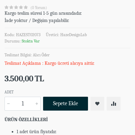
(0 Yorum)
Kargo teslim süresi 1-5 gün arasındadır.
İade yoktur / Değişim yapılabilir.
Kodu: HAZEST02073
Üretici:
HazeDesignLab
Durumu:
Stokta Var
Teslimat Bilgisi: Alıcı Öder
Teslimat Açıklama : Kargo ücreti alıcıya aittir.
3.500,00 TL
ADET
Sepete Ekle
ÜRÜN ÖZELLİKLERİ
1 adet ürün fiyatıdır.