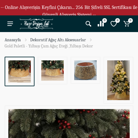
-- Online Alışverişin Keyfini Çıkarın... 256 Bit Şifreli SSL Sertifikası ile
Güvenli Alışveriş Sistemi --
0
0
0
Anasayfa
Dekoratif Ağaç Altı Aksesuarlar
Gold Paletli - Yılbaşı Çam Ağaç Eteği ,Yılbaşı Dekor