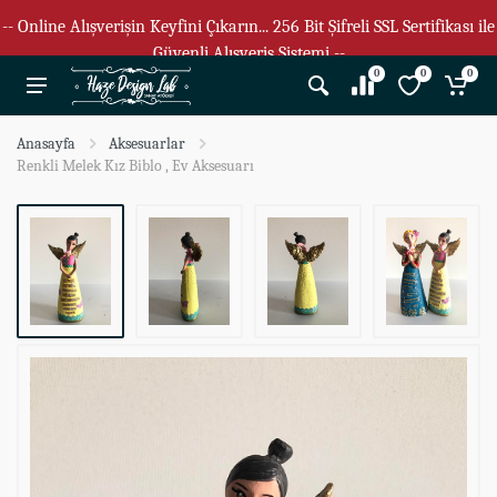
-- Online Alışverişin Keyfini Çıkarın... 256 Bit Şifreli SSL Sertifikası ile
Güvenli Alışveriş Sistemi --
0
0
0
Anasayfa
Aksesuarlar
Renkli Melek Kız Biblo , Ev Aksesuarı