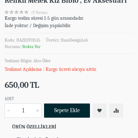
Renkli Melek Kız Biblo , Ev Aksesuarı
(0 Yorum)
Kargo teslim süresi 1-5 gün arasındadır.
İade yoktur / Değişim yapılabilir.
Kodu: HAZEST01515
Üretici:
HazeDesignLab
Durumu:
Stokta Var
Teslimat Bilgisi: Alıcı Öder
Teslimat Açıklama : Kargo ücreti alıcıya aittir.
650,00 TL
ADET
Sepete Ekle
ÜRÜN ÖZELLİKLERİ