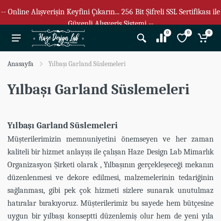
-- Online Alışverişin Keyfini Çıkarın... 256 Bit Şifreli SSL Sertifikası ile
Güvenli Alışveriş Sistemi --
0
0
0
Anasayfa
Yılbaşı Garland Süslemeleri
Yılbaşı Garland Süslemeleri
Yılbaşı Garland Süslemeleri
Müşterilerimizin memnuniyetini önemseyen ve her zaman
kaliteli bir hizmet anlayışı ile çalışan Haze Design Lab Mimarlık
Organizasyon Şirketi olarak , Yılbaşının gerçekleşeceği mekanın
düzenlenmesi ve dekore edilmesi, malzemelerinin tedariğinin
sağlanması, gibi pek çok hizmeti sizlere sunarak unutulmaz
hatıralar bırakıyoruz. Müşterilerimiz bu sayede hem bütçesine
uygun bir yılbaşı konseptti düzenlemiş olur hem de yeni yıla