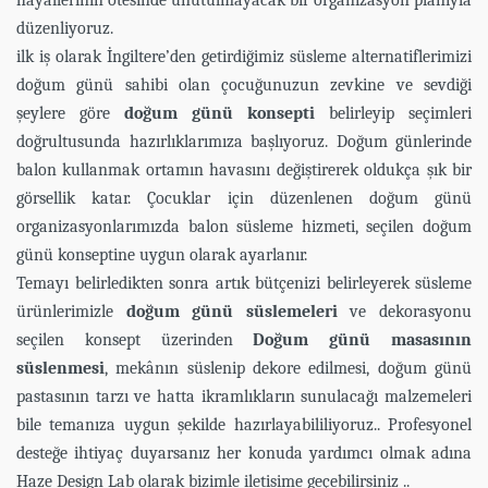
hayallerinin ötesinde unutulmayacak bir organizasyon planıyla
düzenliyoruz.
ilk iş olarak İngiltere’den getirdiğimiz süsleme alternatiflerimizi
doğum günü sahibi olan çocuğunuzun zevkine ve sevdiği
şeylere göre
doğum günü konsepti
belirleyip seçimleri
doğrultusunda hazırlıklarımıza başlıyoruz. Doğum günlerinde
balon kullanmak ortamın havasını değiştirerek oldukça şık bir
görsellik katar. Çocuklar için düzenlenen doğum günü
organizasyonlarımızda balon süsleme hizmeti, seçilen doğum
günü konseptine uygun olarak ayarlanır.
Temayı belirledikten sonra artık bütçenizi belirleyerek süsleme
ürünlerimizle
doğum günü süslemeleri
ve dekorasyonu
seçilen konsept üzerinden
Doğum günü masasının
süslenmesi
, mekânın süslenip dekore edilmesi, doğum günü
pastasının tarzı ve hatta ikramlıkların sunulacağı malzemeleri
bile temanıza uygun şekilde hazırlayabililiyoruz.. Profesyonel
desteğe ihtiyaç duyarsanız her konuda yardımcı olmak adına
Haze Design Lab olarak bizimle iletişime geçebilirsiniz ..