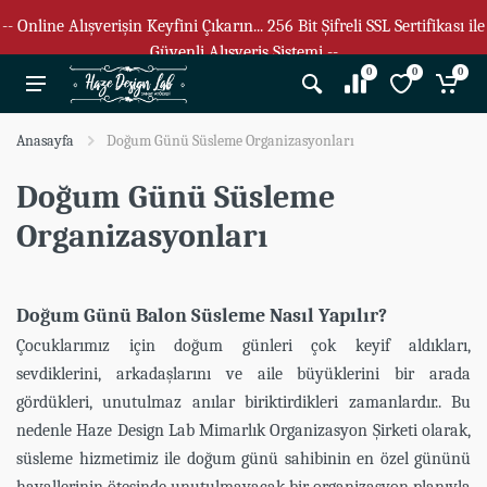
-- Online Alışverişin Keyfini Çıkarın... 256 Bit Şifreli SSL Sertifikası ile
Güvenli Alışveriş Sistemi --
0
0
0
Anasayfa
Doğum Günü Süsleme Organizasyonları
Doğum Günü Süsleme
Organizasyonları
Doğum Günü Balon Süsleme Nasıl Yapılır?
Çocuklarımız için doğum günleri çok keyif aldıkları,
sevdiklerini, arkadaşlarını ve aile büyüklerini bir arada
gördükleri, unutulmaz anılar biriktirdikleri zamanlardır.. Bu
nedenle Haze Design Lab Mimarlık Organizasyon Şirketi olarak,
süsleme hizmetimiz ile doğum günü sahibinin en özel gününü