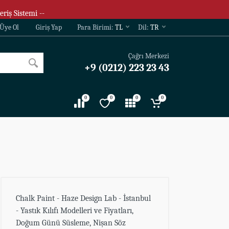
eriş Sistemi --
Üye Ol
Giriş Yap
Para Birimi:
TL
Dil:
TR
Çağrı Merkezi
+9 (0212) 223 23 43
0
0
0
0
Chalk Paint - Haze Design Lab - İstanbul
- Yastık Kılıfı Modelleri ve Fiyatları,
Doğum Günü Süsleme, Nişan Söz