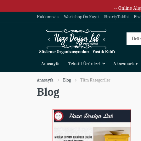
-- Online Alış
Hakkımızda
Workshop Ön Kayıt
Sipariş Takibi
Biz
Süsleme Organizasyonları - Yastık Kılıfı
Anasayfa
Tekstil Ürünleri
Aksesuarlar
Anasayfa
Blog
Tüm Kategoriler
Blog