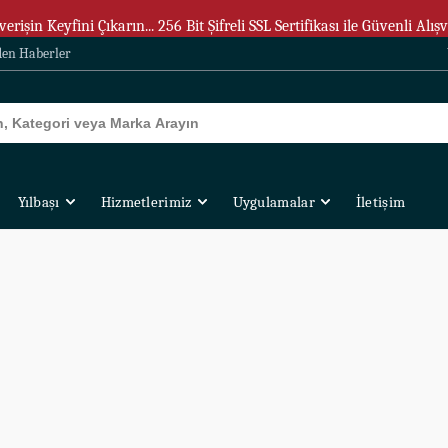
verişin Keyfini Çıkarın... 256 Bit Şifreli SSL Sertifikası ile Güvenli Alışv
den Haberler
Yılbaşı
Hizmetlerimiz
Uygulamalar
İletişim